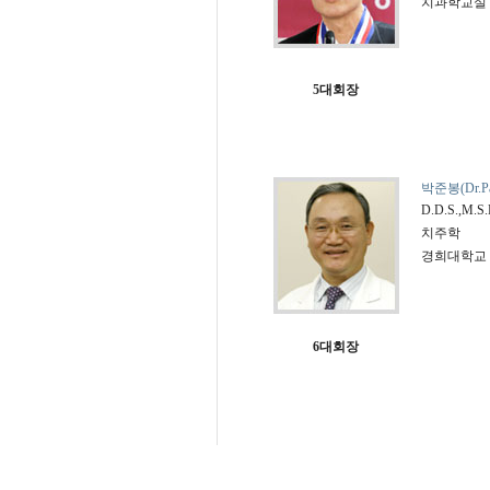
치과학교실
5대회장
박준봉(Dr.Par
D.D.S.,M.S.
치주학
경희대학교
6대회장