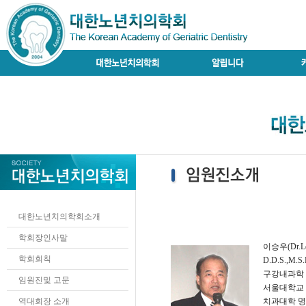
대한노년치의학회소개
학회장인사말
이승우(Dr.Le
학회회칙
D.D.S.,M.S.
구강내과학
임원진및 고문
서울대학교
역대회장 소개
치과대학 