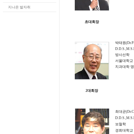
지나온 발자취
초대회장
박태원(Dr.Pa
D.D.S.,M.S.
방사선학
서울대학교
치과대학 
2대회장
최대균(Dr.Ch
D.D.S.,M.S.
보철학
경희대학교