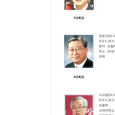
3대회장
정문규(Dr.Ju
D.D.S.,M.S.
분야 : 보철
주소 : 연
대학
4대회장
서규원(Dr.Su
D.D.S.,M.S.
보철학
고려대학교